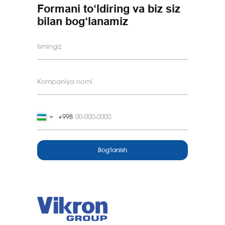
Formani to‘ldiring va biz siz
bilan bog‘lanamiz
+998
Bog'lanish