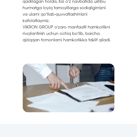
qadrlagan holda, biz o‘z navbatida ushbu
hurmatga loyiq tamoyillarga sodiqligimizni
va ularni qo‘llab-quvvatlashimizni
kafolatlaymiz.
VIKRON GROUP o‘zaro manfaatli hamkorlikni
rivojlantirish uchun ochiq bo‘lib, barcha
qiziqqan tomonlarni hamkorlikka taklif qiladi.