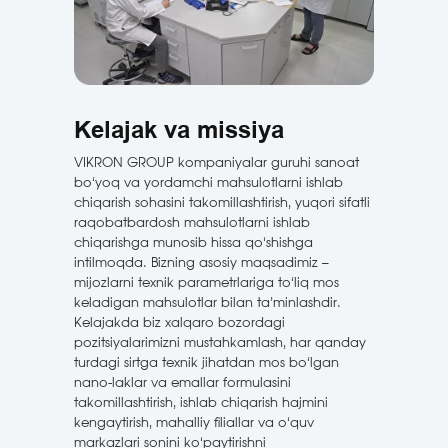
Kelajak va missiya
VIKRON GROUP kompaniyalar guruhi sanoat
bo‘yoq va yordamchi mahsulotlarni ishlab
chiqarish sohasini takomillashtirish, yuqori sifatli
raqobatbardosh mahsulotlarni ishlab
chiqarishga munosib hissa qo‘shishga
intilmoqda. Bizning asosiy maqsadimiz –
mijozlarni texnik parametrlariga to‘liq mos
keladigan mahsulotlar bilan ta’minlashdir.
Kelajakda biz xalqaro bozordagi
pozitsiyalarimizni mustahkamlash, har qanday
turdagi sirtga texnik jihatdan mos bo‘lgan
nano-laklar va emallar formulasini
takomillashtirish, ishlab chiqarish hajmini
kengaytirish, mahalliy filiallar va o‘quv
markazlari sonini ko‘paytirishni