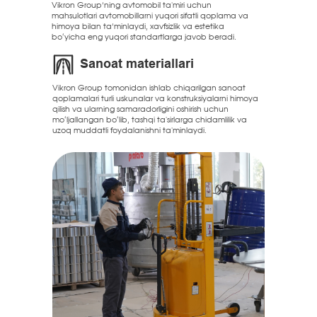
Vikron Group’ning avtomobil ta'miri uchun
mahsulotlari avtomobillarni yuqori sifatli qoplama va
himoya bilan ta’minlaydi, xavfsizlik va estetika
bo‘yicha eng yuqori standartlarga javob beradi.
Sanoat materiallari
Vikron Group tomonidan ishlab chiqarilgan sanoat
qoplamalari turli uskunalar va konstruksiyalarni himoya
qilish va ularning samaradorligini oshirish uchun
mo‘ljallangan bo‘lib, tashqi ta'sirlarga chidamlilik va
uzoq muddatli foydalanishni ta'minlaydi.