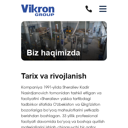
Biz haqimizda
Tarix va rivojlanish
Kompaniya 1991-yilda Sheraliev Kadir
Nasirdjanovich tomonidan tashkil etilgan va
faoliyatini «Sheraliev» yakka tartibdagi
tadbirkor sifatida O‘zbekiston va Qirg‘iziston
bozorlariga bo‘yoq mahsulotlarini yetkazib
berishdan boshlagan. 33 yillik professional
faoliyati davomida bo‘yoq va boshqa qurilish
materiallarini ishlab chiqaruvchi bir qator