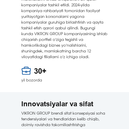
kompaniyalar tashkil etildi. 2024-yilda
kompaniya rahbariyati tomonidan faoliyat
yuritayotgan korxonalarni yagona
kompaniyalar guruhiga birlashtirish va qayta
tashkil etish qarori qabul qilindi. Bugungi
kunda VIKRON GROUP kompaniyasining ishlab
chiqarish portfeli o‘ziga tegishli va
hamkorlikdagi biznes yo‘nalishlarini,
shuningdek, mamlakatning barcha 12
viloyatidagi filiallarni o‘z ichiga oladi.
30+
yil bozorda
Innovatsiyalar va sifat
VIKRON GROUP brendi sifat konsepsiyasi soha
tendensiyalari va trendlaridan kelib chiqib,
doimiy ravishda takomillashtirishga