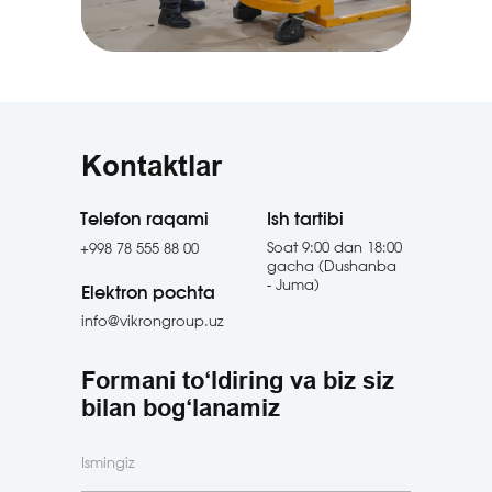
Kontaktlar
Telefon raqami
Ish tartibi
Soat 9:00 dan 18:00
+998 78 555 88 00
gacha (Dushanba
- Juma)
Elektron pochta
info@vikrongroup.uz
Formani to‘ldiring va biz siz
bilan bog‘lanamiz