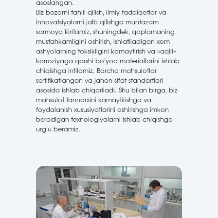
asoslangan.
Biz bozorni tahlil qilish, ilmiy tadqiqotlar va
innovatsiyalarni jalb qilishga muntazam
sarmoya kiritamiz, shuningdek, qoplamaning
mustahkamligini oshirish, ishlatiladigan xom
ashyolarning toksikligini kamaytirish va «aqlli»
korroziyaga qarshi bo‘yoq materiallarini ishlab
chiqishga intilamiz. Barcha mahsulotlar
sertifikatlangan va jahon sifat standartlari
asosida ishlab chiqariladi. Shu bilan birga, biz
mahsulot tannarxini kamaytirishga va
foydalanish xususiyatlarini oshirishga imkon
beradigan texnologiyalarni ishlab chiqishga
urg‘u beramiz.