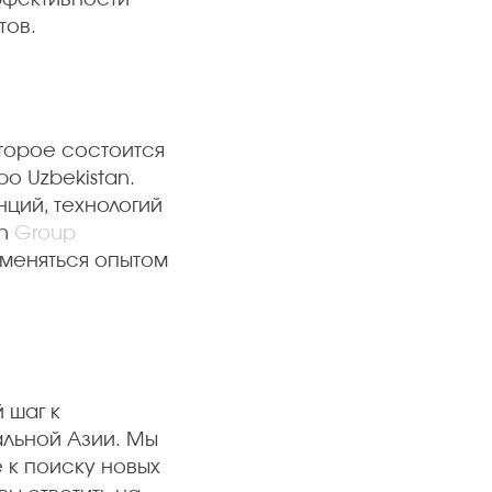
тов.
оторое состоится
po Uzbekistan.
ций, технологий
on
Group
меняться опытом
 шаг к
альной Азии. Мы
 к поиску новых