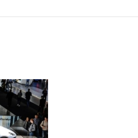
вках
tive