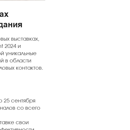
ах
дания
овых выставках,
t 2024 и
ой уникальные
й в области
овых контактов.
о 25 сентября
налов со всего
тавке свои
ффективности