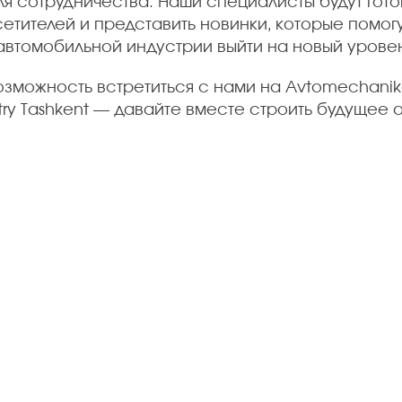
я сотрудничества. Наши специалисты будут готов
етителей и представить новинки, которые помог
автомобильной индустрии выйти на новый уровен
озможность встретиться с нами на Avtomechanika
stry Tashkent — давайте вместе строить будущее
Tilda
Made on