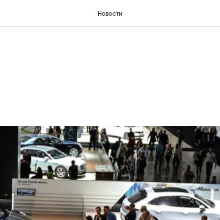
Новости
 VIKRON GROUP в выста
anika Tashkent и Automo
 Tashkent