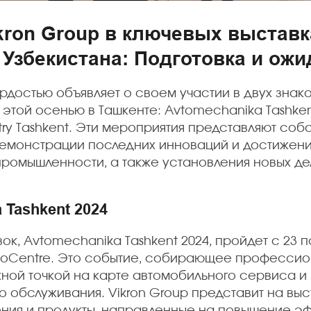
kron Group в ключевых выставк
Узбекистана: Подготовка и ожи
ордостью объявляет о своем участии в двух знак
 этой осенью в Ташкенте: Avtomechanika Tashken
try Tashkent. Эти мероприятия представляют соб
емонстрации последних инноваций и достижени
ромышленности, а также установления новых дел
 Tashkent 2024
ок, Avtomechanika Tashkent 2024, пройдет с 23 п
xpoCentre. Это событие, собирающее профессио
жной точкой на карте автомобильного сервиса и
 обслуживания. Vikron Group представит на выс
ния и продукты, направленные на повышение э