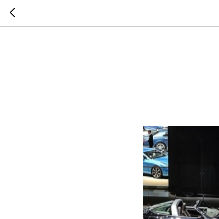
Участие
Avtomech
Industry