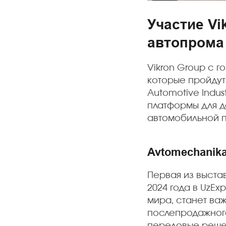
Участие Vi
автопрома 
Vikron Group с г
которые пройдут
Automotive Indus
платформы для д
автомобильной п
Avtomechanika
Первая из выстав
2024 года в UzE
мира, станет ва
послепродажного
передовые реше